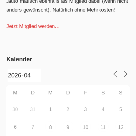
„auto“matisch ebenfalls als Mitglied dabei (wenn nicht
anders gewünscht). Natürlich ohne Mehrkosten!
Jetzt Mitglied werden…
Kalender
M
D
M
D
F
S
S
30
31
1
2
3
4
5
6
7
8
9
10
11
12