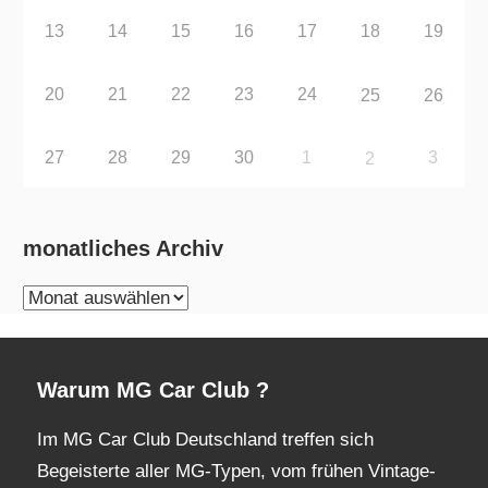
13
14
15
16
17
18
19
20
21
22
23
24
25
26
27
28
29
30
1
3
2
monatliches Archiv
monatliches
Archiv
Warum MG Car Club ?
Im MG Car Club Deutschland treffen sich
Begeisterte aller MG-Typen, vom frühen Vintage-