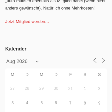
„auto“matisch ebenfalls als Mitglied dabei (wenn nicht
anders gewünscht). Natürlich ohne Mehrkosten!
Jetzt Mitglied werden…
Kalender
M
D
M
D
F
S
S
27
28
29
30
31
1
2
3
4
5
6
7
8
9