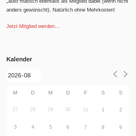
„auto“matisch ebenfalls als Mitglied dabei (wenn nicht
anders gewünscht). Natürlich ohne Mehrkosten!
Jetzt Mitglied werden…
Kalender
M
D
M
D
F
S
S
27
28
29
30
31
1
2
3
4
5
6
7
8
9