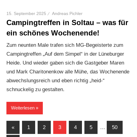
15. September 2025
Andreas Pichler
Campingtreffen in Soltau – was für
ein schönes Wochenende!
Zum neunten Male trafen sich MG-Begeisterte zum
Campingtreffen „Auf dem Simpel“ in der Lüneburger
Heide. Und wieder gaben sich die Gastgeber Maren
und Mark Charitonenkow alle Mühe, das Wochenende
abwechslungsreich und eben richtig „heid-“
schnuckelig zu gestalten.
Weiterlesen
Seitennummerierung
Vorherige
«
1
2
3
4
5
…
50
Beiträge