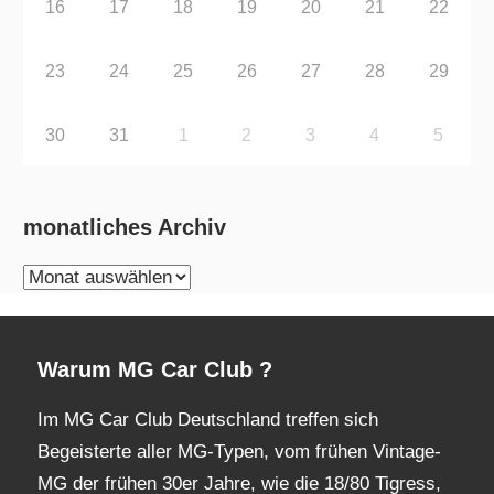
16
17
18
19
20
21
22
23
24
25
26
27
28
29
30
31
1
2
3
4
5
monatliches Archiv
monatliches
Archiv
Warum MG Car Club ?
Im MG Car Club Deutschland treffen sich
Begeisterte aller MG-Typen, vom frühen Vintage-
MG der frühen 30er Jahre, wie die 18/80 Tigress,