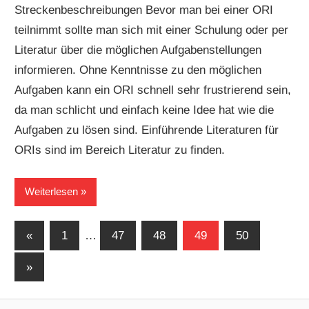
Streckenbeschreibungen Bevor man bei einer ORI
teilnimmt sollte man sich mit einer Schulung oder per
Literatur über die möglichen Aufgabenstellungen
informieren. Ohne Kenntnisse zu den möglichen
Aufgaben kann ein ORI schnell sehr frustrierend sein,
da man schlicht und einfach keine Idee hat wie die
Aufgaben zu lösen sind. Einführende Literaturen für
ORIs sind im Bereich Literatur zu finden.
Weiterlesen
Seitennummerierung
Vorherige
«
1
…
47
48
49
50
Beiträge
der
Nächste
»
Beiträge
Beiträge