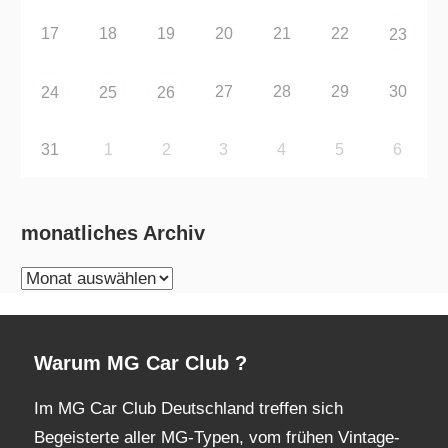
17
18
19
20
21
22
23
27
28
29
30
24
25
26
31
1
2
3
4
5
6
monatliches Archiv
monatliches
Archiv
Warum MG Car Club ?
Im MG Car Club Deutschland treffen sich
Begeisterte aller MG-Typen, vom frühen Vintage-