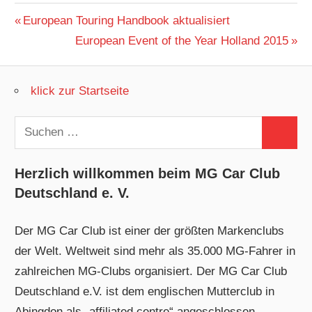
Beitragsnavigation
Vorheriger
European Touring Handbook aktualisiert
Beitrag:
Nächster
European Event of the Year Holland 2015
Beitrag:
klick zur Startseite
Suchen
Suchen
nach:
Herzlich willkommen beim MG Car Club
Deutschland e. V.
Der MG Car Club ist einer der größten Markenclubs
der Welt. Weltweit sind mehr als 35.000 MG-Fahrer in
zahlreichen MG-Clubs organisiert. Der MG Car Club
Deutschland e.V. ist dem englischen Mutterclub in
Abingdon als „affiliated centre“ angeschlossen.