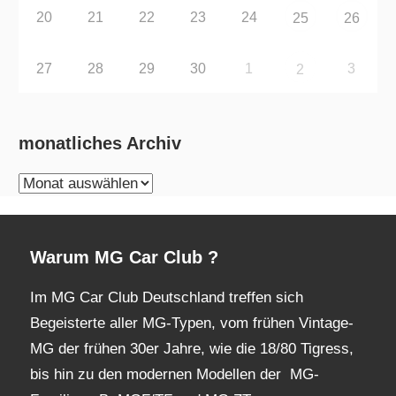
20
21
22
23
24
25
26
27
28
29
30
1
3
2
monatliches Archiv
monatliches
Archiv
Warum MG Car Club ?
Im MG Car Club Deutschland treffen sich
Begeisterte aller MG-Typen, vom frühen Vintage-
MG der frühen 30er Jahre, wie die 18/80 Tigress,
bis hin zu den modernen Modellen der MG-