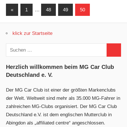
Seitennummerierung
Vorherige
«
1
…
48
49
50
Beiträge
der
Beiträge
klick zur Startseite
Suchen
Suchen
nach:
Herzlich willkommen beim MG Car Club
Deutschland e. V.
Der MG Car Club ist einer der größten Markenclubs
der Welt. Weltweit sind mehr als 35.000 MG-Fahrer in
zahlreichen MG-Clubs organisiert. Der MG Car Club
Deutschland e.V. ist dem englischen Mutterclub in
Abingdon als „affiliated centre“ angeschlossen.