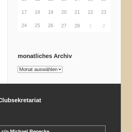
17
18
19
20
21
22
23
24
25
26
27
28
1
2
monatliches Archiv
monatliches
Archiv
Clubsekretariat
c/o Michael Benecke