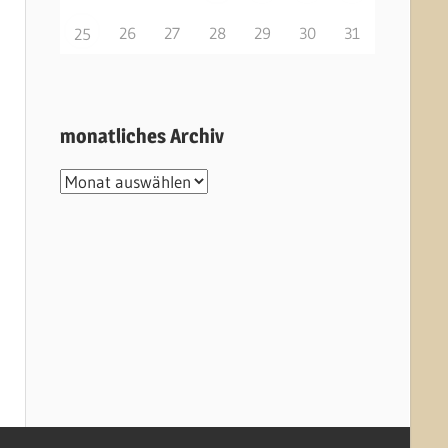
26
27
28
29
30
31
25
monatliches Archiv
monatliches
Archiv