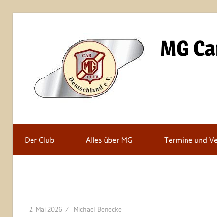
Zum
Inhalt
MG Car
springen
MG
Car
Club
Der Club
Alles über MG
Termine und Ve
Deutschland
e.V
2. Mai 2026
Michael Benecke