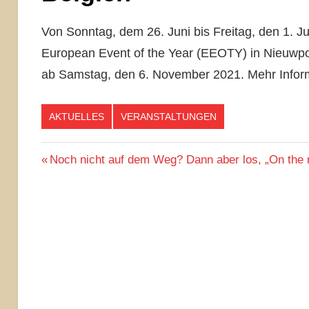
Von Sonntag, dem 26. Juni bis Freitag, den 1. J
European Event of the Year (EEOTY) in Nieuwpo
ab Samstag, den 6. November 2021. Mehr Inform
AKTUELLES
VERANSTALTUNGEN
Beitragsnavigation
Vorheriger
Noch nicht auf dem Weg? Dann aber los, „On the r
Beitrag: