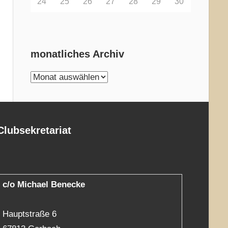
24
25
26
27
28
29
30
monatliches Archiv
monatliches
Archiv
Clubsekretariat
c/o Michael Benecke
Hauptstraße 6