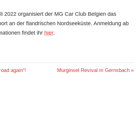
uli 2022 organisiert der MG Car Club Belgien das
ort an der flandrischen Nordseeküste. Anmeldung ab
ationen findet ihr
hier
.
Nächster
oad again“!
Murginsel Revival in Gernsbach
Beitrag: