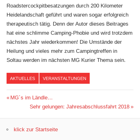
Roadstercockpitbesatzungen durch 200 Kilometer
Heidelandschaft geführt und waren sogar erfolgreich
therapeutisch tätig. Denn der Autor dieses Beitrages
hat eine schlimme Camping-Phobie und wird trotzdem
nächstes Jahr wiederkommen! Die Umstände der
Heilung und vieles mehr zum Campingtreffen in
Soltau werden im nächsten MG Kurier Thema sein.
AKTUELLES
VERANSTALTUNGEN
Beitragsnavigation
Vorheriger
MG´s im Ländle…
Beitrag:
Nächster
Sehr gelungen: Jahresabschlussfahrt 2018
Beitrag:
klick zur Startseite