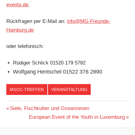
events.de
.
Rückfragen per E-Mail an:
info@MG-Freunde-
Hamburg.de
oder telefonisch:
Rüdiger Schlick 01520 179 5782
Wolfgang Hentschel 01522 376 2890
MGCC-TREFFEN
VERANSTALTUNG
Beitragsnavigation
Vorheriger
Siele, Fischkutter und Ozeanriesen
Beitrag:
Nächster
European Event of the Youth in Luxemburg
Beitrag: