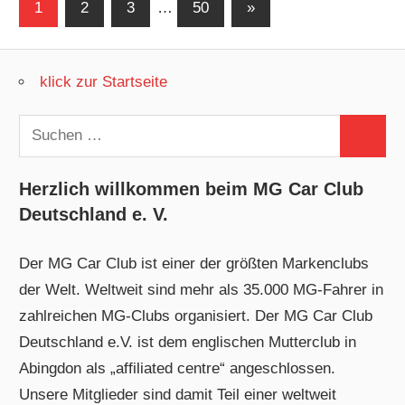
Seitennummerierung
Nächste
1
2
3
…
50
»
Beiträge
der
Beiträge
klick zur Startseite
Suchen
Suchen
nach:
Herzlich willkommen beim MG Car Club
Deutschland e. V.
Der MG Car Club ist einer der größten Markenclubs
der Welt. Weltweit sind mehr als 35.000 MG-Fahrer in
zahlreichen MG-Clubs organisiert. Der MG Car Club
Deutschland e.V. ist dem englischen Mutterclub in
Abingdon als „affiliated centre“ angeschlossen.
Unsere Mitglieder sind damit Teil einer weltweit