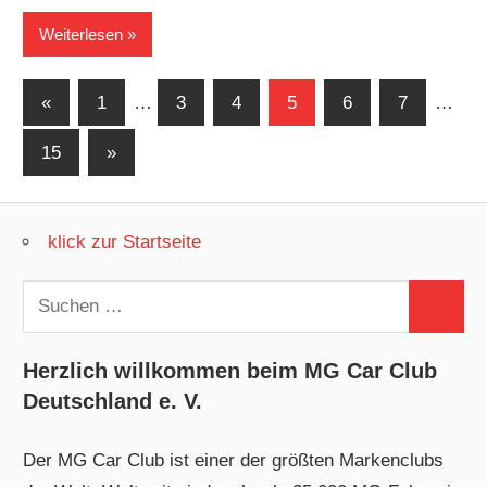
Weiterlesen
Seitennummerierung
Vorherige
«
1
…
3
4
5
6
7
…
Beiträge
der
Nächste
15
»
Beiträge
Beiträge
klick zur Startseite
Suchen
Suchen
nach:
Herzlich willkommen beim MG Car Club
Deutschland e. V.
Der MG Car Club ist einer der größten Markenclubs