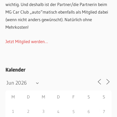
wichtig. Und deshalb ist der Partner/die Partnerin beim
MG Car Club „auto“matisch ebenfalls als Mitglied dabei
(wenn nicht anders gewünscht). Natürlich ohne
Mehrkosten!
Jetzt Mitglied werden…
Kalender
M
D
M
D
F
S
S
1
2
3
4
5
6
7