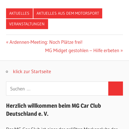
AKTUELLES
AKTUELLES AUS DEM MOTORSPORT
VERANSTALTUNGEN
Beitragsnavigation
Vorheriger
Ardennen-Meeting: Noch Plätze frei!
Beitrag:
Nächster
MG Midget gestohlen – Hilfe erbeten
Beitrag:
klick zur Startseite
Suchen
Suchen
nach:
Herzlich willkommen beim MG Car Club
Deutschland e. V.