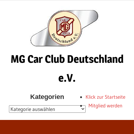
Zum
Inhalt
springen
MG Car Club Deutschland
e.V.
MG
Kategorien
Klick zur Startseite
Car
Mitglied werden
Club
Kategorien
Deutschland
e.V