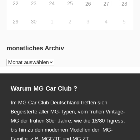
22
23
24
25
26
27
28
29
30
1
2
3
4
5
monatliches Archiv
monatliches
Archiv
Warum MG Car Club ?
Im MG Car Club Deutschland treffen sich
Begeisterte aller MG-Typen, vom frühen Vintage-
MG der frühen 30er Jahre, wie die 18/80 Tigress,
bis hin zu den modernen Modellen der MG-
Familie, z.B. MGF/TF und MG ZT