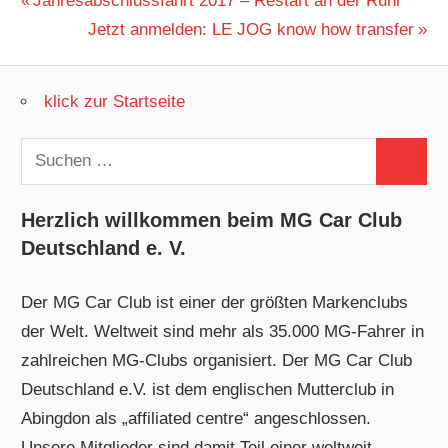
Beitragsnavigation
Jahresabschlussfahrt 2017 – Restart an der Ruhr
Beitrag:
Nächster
Jetzt anmelden: LE JOG know how transfer
Beitrag:
klick zur Startseite
Suchen
Suchen
nach:
Herzlich willkommen beim MG Car Club
Deutschland e. V.
Der MG Car Club ist einer der größten Markenclubs
der Welt. Weltweit sind mehr als 35.000 MG-Fahrer in
zahlreichen MG-Clubs organisiert. Der MG Car Club
Deutschland e.V. ist dem englischen Mutterclub in
Abingdon als „affiliated centre“ angeschlossen.
Unsere Mitglieder sind damit Teil einer weltweit