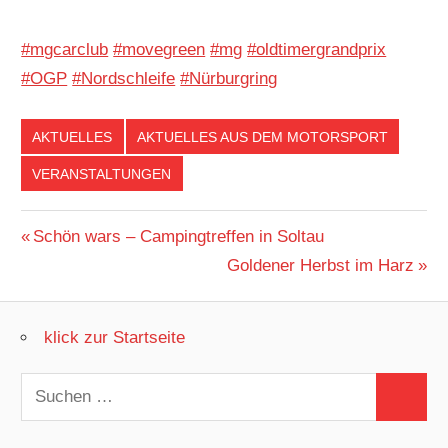
#mgcarclub
#movegreen
#mg
#oldtimergrandprix
#OGP
#Nordschleife
#Nürburgring
AKTUELLES
AKTUELLES AUS DEM MOTORSPORT
VERANSTALTUNGEN
Beitragsnavigation
Vorheriger
Schön wars – Campingtreffen in Soltau
Beitrag:
Nächster
Goldener Herbst im Harz
Beitrag:
klick zur Startseite
Suchen
Suchen
nach: