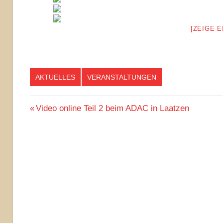
[ZEIGE 
AKTUELLES
VERANSTALTUNGEN
Beitragsnavigation
Vorheriger
Video online Teil 2 beim ADAC in Laatzen
Beitrag: