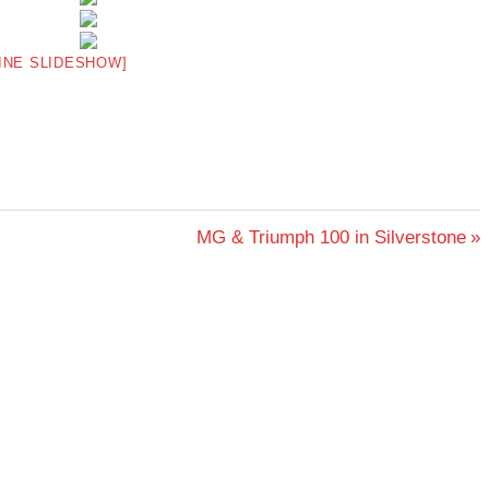
EINE SLIDESHOW]
Nächster
MG & Triumph 100 in Silverstone
Beitrag: