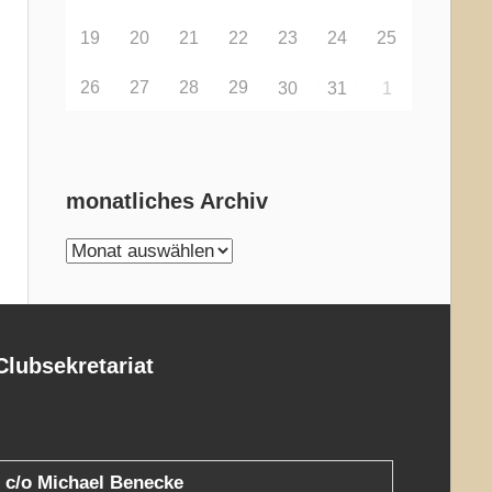
19
20
21
22
23
24
25
26
27
28
29
30
31
1
monatliches Archiv
monatliches
Archiv
Clubsekretariat
c/o Michael Benecke