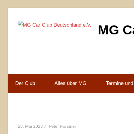
Zum
Inhalt
MG Ca
springen
MG
Car
Club
Deutschland
e.V
Der Club
Alles über MG
Termine und
28. Mai 2023
Peter Forstner