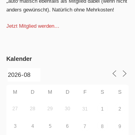
„auto“matisch ebenfalls als Mitglied dabei (wenn nicht
anders gewünscht). Natürlich ohne Mehrkosten!
Jetzt Mitglied werden…
Kalender
M
D
M
D
F
S
S
27
28
29
30
31
1
2
3
4
5
6
7
8
9