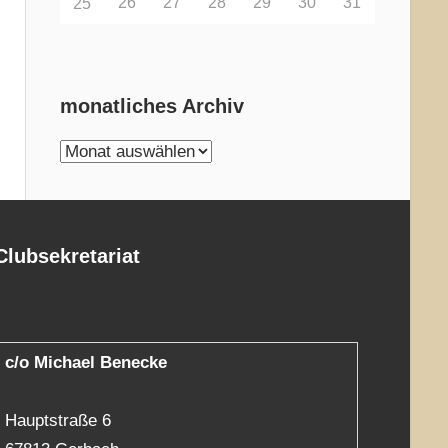
26
27
28
29
30
31
25
monatliches Archiv
monatliches
Archiv
Clubsekretariat
c/o Michael Benecke
Hauptstraße 6