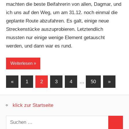
machten die beste Beifahrerin von allen, Dagmar, und
ich uns auf den Weg, um am 31.12. noch einmal die
geplante Route abzufahren. Es galt, einige neue
Streckenstücke auszuprobieren. Letztendlich
mussten nur einige wenige Element getauscht
werden, und dann war es rund.
Weiterlesen
Seitennummerierung
Vorherige
Nächste
«
1
2
3
4
…
50
»
Beiträge
Beiträge
der
Beiträge
klick zur Startseite
Suchen
Suchen
nach: