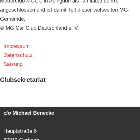
Mutterclub MGCC in Abingdon als „affiliated centre“
angeschlossen und ist damit Teil dieser weltweiten MG-
Gemeinde.
© MG Car Club Deutschland e. V.
·
Impressum
·
Datenschutz
·
Satzung
Clubsekretariat
c/o Michael Benecke
Hauptstraße 6