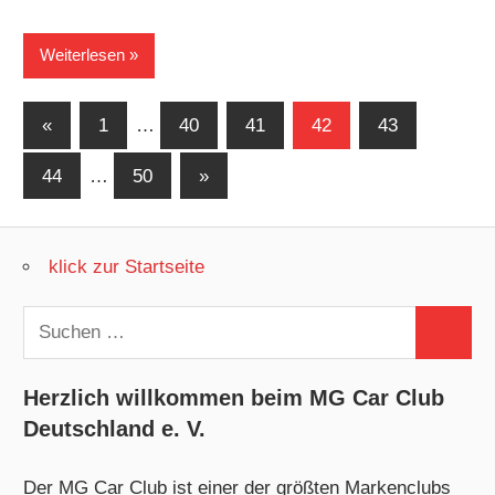
Weiterlesen
Seitennummerierung
Vorherige
«
1
…
40
41
42
43
Beiträge
der
Nächste
44
…
50
»
Beiträge
Beiträge
klick zur Startseite
Suchen
Suchen
nach:
Herzlich willkommen beim MG Car Club
Deutschland e. V.
Der MG Car Club ist einer der größten Markenclubs