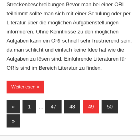
Streckenbeschreibungen Bevor man bei einer ORI
teilnimmt sollte man sich mit einer Schulung oder per
Literatur über die möglichen Aufgabenstellungen
informieren. Ohne Kenntnisse zu den möglichen
Aufgaben kann ein ORI schnell sehr frustrierend sein,
da man schlicht und einfach keine Idee hat wie die
Aufgaben zu lösen sind. Einführende Literaturen für
ORIs sind im Bereich Literatur zu finden.
Weiterlesen
Seitennummerierung
Vorherige
«
1
…
47
48
49
50
Beiträge
der
Nächste
»
Beiträge
Beiträge