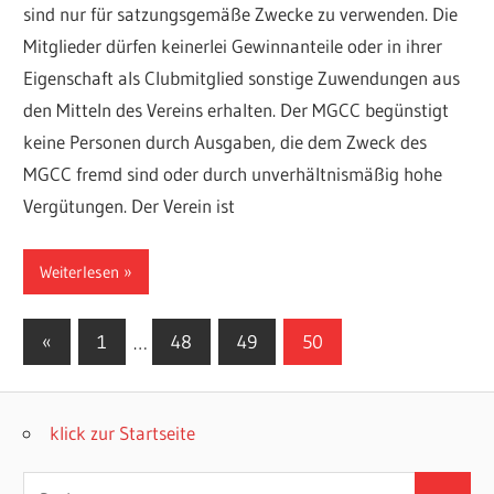
sind nur für satzungsgemäße Zwecke zu verwenden. Die
Mitglieder dürfen keinerlei Gewinnanteile oder in ihrer
Eigenschaft als Clubmitglied sonstige Zuwendungen aus
den Mitteln des Vereins erhalten. Der MGCC begünstigt
keine Personen durch Ausgaben, die dem Zweck des
MGCC fremd sind oder durch unverhältnismäßig hohe
Vergütungen. Der Verein ist
Weiterlesen
Seitennummerierung
Vorherige
«
1
…
48
49
50
Beiträge
der
Beiträge
klick zur Startseite
Suchen