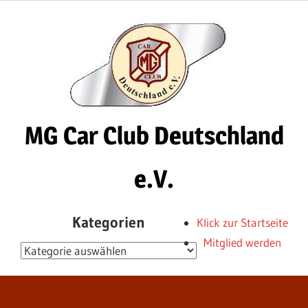
Zum
Inhalt
springen
MG Car Club Deutschland
e.V.
MG
Kategorien
Klick zur Startseite
Car
Mitglied werden
Club
Kategorien
Deutschland
e.V