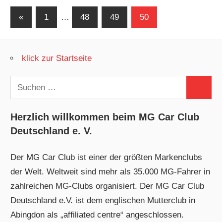
Seitennummerierung
Vorherige
«
1
…
48
49
50
Beiträge
der
Beiträge
klick zur Startseite
Suchen
Suchen
nach:
Herzlich willkommen beim MG Car Club
Deutschland e. V.
Der MG Car Club ist einer der größten Markenclubs
der Welt. Weltweit sind mehr als 35.000 MG-Fahrer in
zahlreichen MG-Clubs organisiert. Der MG Car Club
Deutschland e.V. ist dem englischen Mutterclub in
Abingdon als „affiliated centre“ angeschlossen.