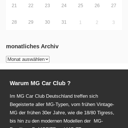
21
22
23
24
25
26
27
28
29
30
31
1
2
3
monatliches Archiv
monatliches
Archiv
Warum MG Car Club ?
Im MG Car Club Deutschland treffen sich
Begeisterte aller MG-Typen, vom frühen Vintage-
MG der frühen 30er Jahre, wie die 18/80 Tigress,
bis hin zu den modernen Modellen der MG-