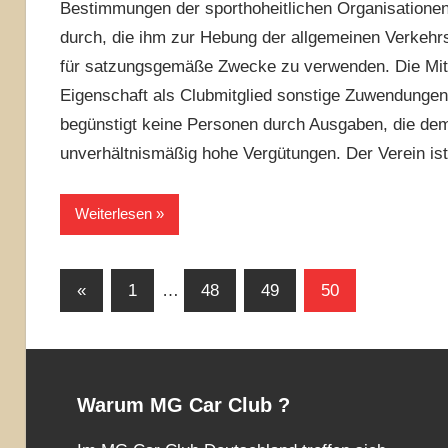
Bestimmungen der sporthoheitlichen Organisationen
durch, die ihm zur Hebung der allgemeinen Verkehr
für satzungsgemäße Zwecke zu verwenden. Die Mitgli
Eigenschaft als Clubmitglied sonstige Zuwendungen
begünstigt keine Personen durch Ausgaben, die d
unverhältnismäßig hohe Vergütungen. Der Verein ist
Weiterlesen
Seitennummerierung
Vorherige
«
1
…
48
49
50
Beiträge
der
Beiträge
Warum MG Car Club ?