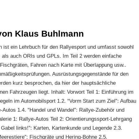
’ von Klaus Buhlmann
ist ein Lehrbuch für den Rallyesport und umfasst sowohl
, als auch ORIs und GPLs. Im Teil 2 werden einfache
 Fischgräten, Fahren nach Karte mit Überlappung usw..
chmäßigkeitsprüfungen. Ausrüstungsgegenstände für den
rden kurz besprochen, da hier der hauptsächliche
n Fahrzeugen liegt. Inhalt: Vorwort Teil 1: Einführung im
regeln im Automobilsport 1.2. “Vorm Start zum Ziel”: Aufbau
lye-Autos 1.4. “Handel und Wandel”: Rallye-Zubehör und
alerie 1: Rallye-Autos Teil 2: Orientierungssport-Lehrgang
e, Gabel links!”: Karten, Kartenkunde und Legende 2.3.
Meerestiere”: Fischgräte und Hering-Bohne 2.5.