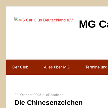
Zum
Inhalt
MG Ca
springen
MG
Car
Club
Deutschland
e.V
Der Club
Alles über MG
Termine und
22. Oktober 2008
eRedaktion
Die Chinesenzeichen