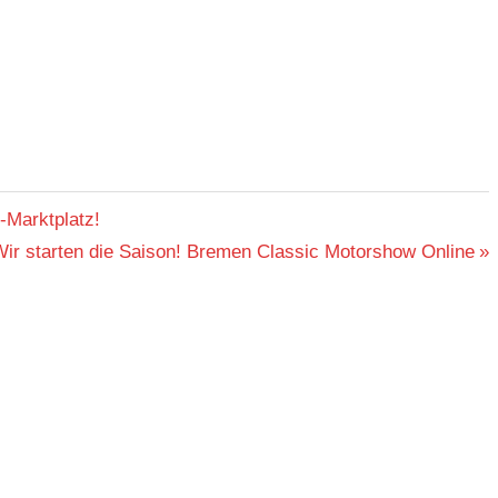
-Marktplatz!
ächster
ir starten die Saison! Bremen Classic Motorshow Online
eitrag: