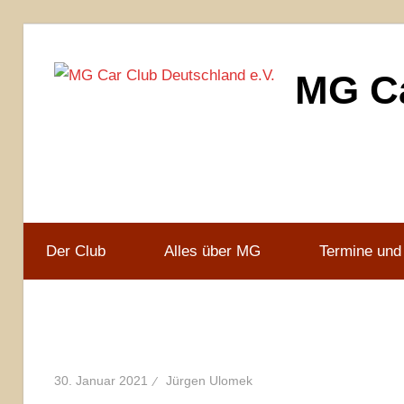
Zum
Inhalt
MG Ca
springen
MG
Car
Club
Deutschland
e.V
Der Club
Alles über MG
Termine und
30. Januar 2021
Jürgen Ulomek