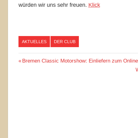
würden wir uns sehr freuen.
Klick
AKTUELLES
DER CLUB
Beitragsnavigation
Vorheriger
Bremen Classic Motorshow: Einliefern zum Online
Beitrag:
N
W
B