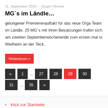
11. September 2018
Jürgen Ulomek
MG´s im Ländle…
gelungener Premierenauftakt für das neue Orga Team
im Ländle. 25 MG´s mit ihren Besatzungen trafen sich
am zweiten Septemberwochenende zum ersten mal in
Weilheim an der Teck.
Weiterlesen
Seitennummerierung
Vorherige
«
1
…
27
28
29
30
Beiträge
der
Nächste
31
…
35
»
Beiträge
Beiträge
klick zur Startseite