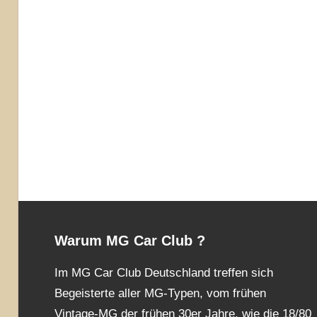
Warum MG Car Club ?
Im MG Car Club Deutschland treffen sich
Begeisterte aller MG-Typen, vom frühen
Vintage-MG der frühen 30er Jahre, wie die 18/80