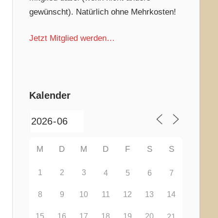
gewünscht). Natürlich ohne Mehrkosten!
Jetzt Mitglied werden…
Kalender
M
D
M
D
F
S
S
1
2
3
4
5
6
7
8
9
10
11
12
13
14
15
16
17
18
19
20
21