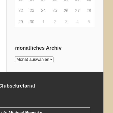
22
23
24
25
26
27
28
29
30
1
2
3
4
5
monatliches Archiv
monatliches
Archiv
Clubsekretariat
c/o Michael Benecke