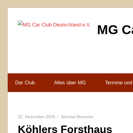
Zum
Inhalt
MG Ca
springen
MG
Car
Club
Deutschland
e.V
Der Club
Alles über MG
Termine und
22. Dezember 2025
Michael Benecke
Köhlers Forsthaus