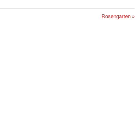
Nächster
Rosengarten
Beitrag: