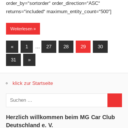
order_by=“sortorder“ order_direction=“ASC“
returns=“included“ maximum_entity_count=“500″]
Weiterlesen
Seitennummerierung
Vorherige
«
1
…
27
28
29
30
Beiträge
der
Nächste
31
»
Beiträge
Beiträge
klick zur Startseite
Suchen
Suchen
nach:
Herzlich willkommen beim MG Car Club
Deutschland e. V.