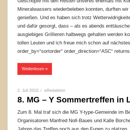
Geschöpfe mit den Resten unseres ehemals mit Ko
Mineralwassers wiederbeleben konnten, durften wir
genießen. Und es haben sich trotz Wetterwidrigk
und dafür gesorgt, dass – als es abends enttäusch
ausgiebiges Grillieren halbwegs gehalten werden ko
tollen Leuten und ich freue mich schon auf nächstes
order_by=“sortorder“ order_direction=“ASC“ return
Weiterlesen
2. Juli 2015
eRedaktion
8. MG – Y Sommertreffen in
Zum 8. Mal traf sich die MG Y-type-Gemeinde im Be
Organisatoren Manfred Noll-Baues und Kalle Borche
Jahren das Treffen noch aus den Fugen zu platzen, 