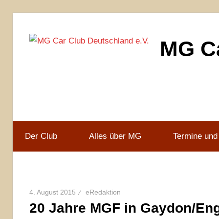
Zum
Inhalt
MG Ca
springen
MG
Car
Club
Deutschland
e.V
Der Club
Alles über MG
Termine und
4. August 2015
eRedaktion
20 Jahre MGF in Gaydon/En