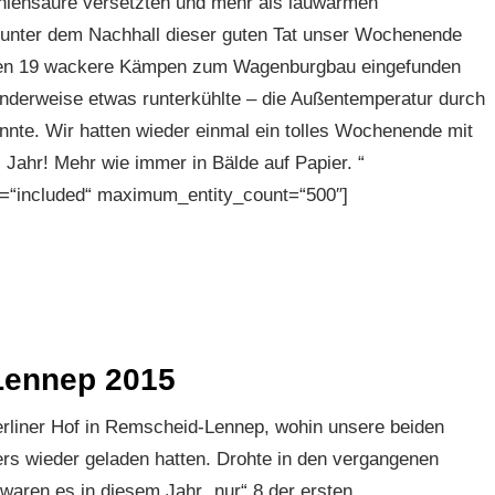
hlensäure versetzten und mehr als lauwarmen
 unter dem Nachhall dieser guten Tat unser Wochenende
eiten 19 wackere Kämpen zum Wagenburgbau eingefunden
enderweise etwas runterkühlte – die Außentemperatur durch
nnte. Wir hatten wieder einmal ein tolles Wochenende mit
 Jahr! Mehr wie immer in Bälde auf Papier. “
s=“included“ maximum_entity_count=“500″]
 Lennep 2015
rliner Hof in Remscheid-Lennep, wohin unsere beiden
rs wieder geladen hatten. Drohte in den vergangenen
waren es in diesem Jahr „nur“ 8 der ersten