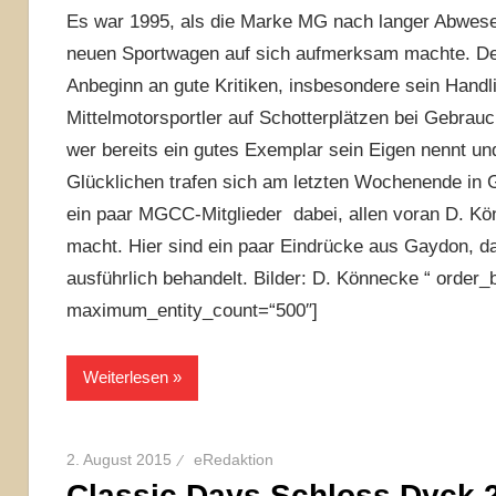
Es war 1995, als die Marke MG nach langer Abwese
neuen Sportwagen auf sich aufmerksam machte. Der 
Anbeginn an gute Kritiken, insbesondere sein Handli
Mittelmotorsportler auf Schotterplätzen bei Gebrauc
wer bereits ein gutes Exemplar sein Eigen nennt und 
Glücklichen trafen sich am letzten Wochenende in 
ein paar MGCC-Mitglieder dabei, allen voran D. Kön
macht. Hier sind ein paar Eindrücke aus Gaydon, d
ausführlich behandelt. Bilder: D. Könnecke “ order_
maximum_entity_count=“500″]
Weiterlesen
2. August 2015
eRedaktion
Classic Days Schloss Dyck 