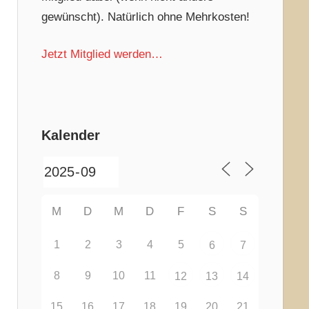
gewünscht). Natürlich ohne Mehrkosten!
Jetzt Mitglied werden…
Kalender
M
D
M
D
F
S
S
1
2
3
4
5
6
7
8
9
10
11
12
13
14
15
16
17
18
19
20
21