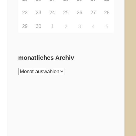
22
23
24
25
26
27
28
29
30
1
2
3
4
5
monatliches Archiv
monatliches
Archiv